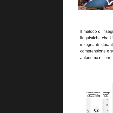
Il metodo di inseg
linguistiche che U
insegnanti durant
comprensione e sul
autonomo e corrett