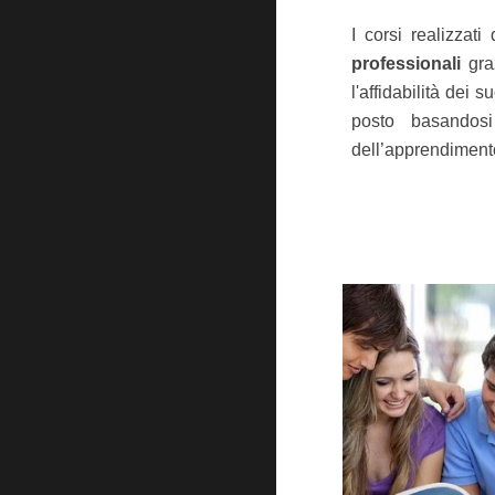
I corsi realizzat
professionali
gra
l'affidabilità dei 
posto basandosi
dell’apprendimen