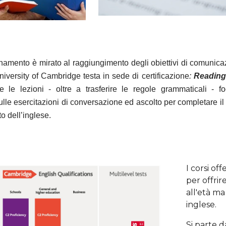
namento è mirato al raggiungimento degli obiettivi di comunicazi
niversity of Cambridge testa in sede di certificazione
:
Reading,
e le lezioni - oltre a trasferire le regole grammaticali - foc
le esercitazioni di conversazione ed ascolto per completare il 
o dell’inglese.
I corsi off
per offrir
all'età ma
inglese.
Si parte d