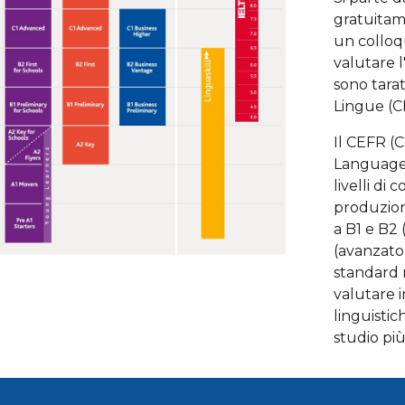
gratuitam
un colloq
valutare l
sono tara
Lingue (C
Il CEFR 
Languages)
livelli di
produzione
a B1 e B2 
(avanzato
standard 
valutare 
linguistic
studio più